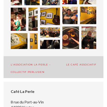
Navigation
L’ASSOCIATION LA PERLE –
LE CAFÉ ASSOCIATIF
de
COLLECTIF PERLUSIEN
l’article
Café La Perle
8 rue du Port-au-Vin