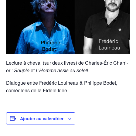
Lec­ture à cheval (sur deux livres) de Charles-Éric Char­ri­
er :
Sou­ple
et
L’Homme assis au soleil
.
Dia­logue entre Frédéric Louineau & Philippe Bodet,
comé­di­ens de la Fidèle Idée.
Ajouter au calendrier