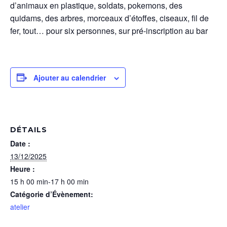
d’animaux en plas­tique, sol­dats, poke­mons, des
quidams, des arbres, morceaux d’étoffes, ciseaux, fil de
fer, tout…
pour six per­son­nes, sur pré-inscrip­tion au bar
Ajouter au calendrier
DÉTAILS
Date :
13/12/2025
Heure :
15 h 00 min-17 h 00 min
Catégorie d’Évènement:
atelier