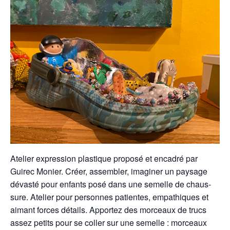
Ate­lier expres­sion plas­tique pro­posé et encadré par
Guirec Monier.
Créer, assem­bler, imag­in­er un paysage
dévasté pour enfants posé dans une semelle de chaus­
sure. Ate­lier pour per­son­nes patientes, empathiques et
aimant forces détails.
Apportez des morceaux de trucs
assez petits pour se coller sur une semelle : morceaux