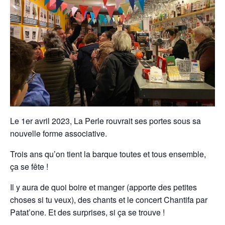
Le 1er avril 2023, La Per­le rou­vrait ses portes sous sa
nou­velle forme associative.
Trois ans qu’on tient la bar­que toutes et tous ensem­ble,
ça se fête !
Il y aura de quoi boire et manger (apporte des petites
choses si tu veux), des chants et le con­cert Chan­tifa par
Patat’one. Et des sur­pris­es, si ça se trouve !