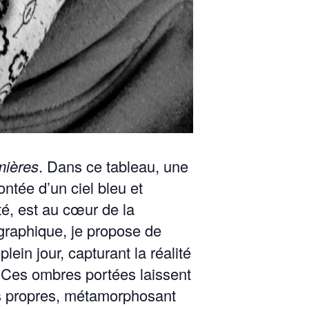
mières
. Dans ce tableau, une
n­tée d’un ciel bleu et
rité, est au cœur de la
ographique, je pro­pose de
ein jour, cap­turant la réal­ité
 Ces ombres portées lais­sent
 pro­pres, méta­mor­phosant