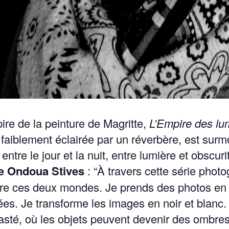
re de la pein­ture de Magritte,
L’Empire des lu
faible­ment éclairée par un réver­bère, est sur­mo
n entre le jour et la nuit, entre lumière et obscu­
 Ondoua Stives
: “
À tra­vers cette série pho­t
ntre ces deux mon­des. Je prends des pho­tos en pl
es. Je trans­forme les images en noir et blanc.
rasté, où les objets peu­vent devenir des ombres