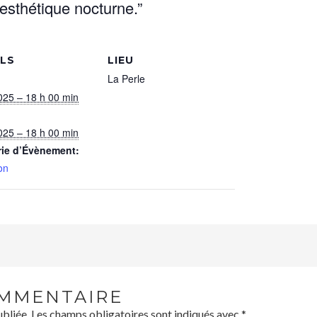
 esthé­tique nocturne.”
ILS
LIEU
La Perle
025 – 18 h 00 min
025 – 18 h 00 min
rie d’Évènement:
on
OMMENTAIRE
ubliée.
Les champs obligatoires sont indiqués avec
*