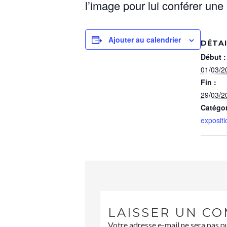
l’image pour lui con­fér­er une
Ajouter au calendrier
DÉTA
Début :
01/03/2
Fin :
29/03/2
Catégo
expositi
LAISSER UN C
Votre adresse e-mail ne sera pas p