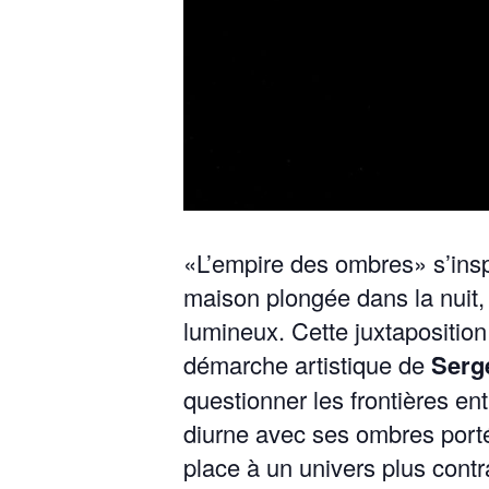
«L’empire des ombres» s’inspi
mai­son plongée dans la nuit, 
lumineux. Cette jux­ta­po­si­tio
démarche artis­tique de
Serge
ques­tion­ner les fron­tières e
diurne avec ses ombres porté
place à un univers plus con­t