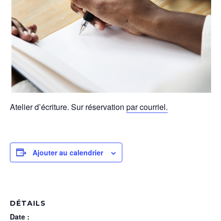
Ate­lier d’écri­t­ure. Sur réser­va­tion
par cour­riel.
Ajouter au calendrier
DÉTAILS
Date :