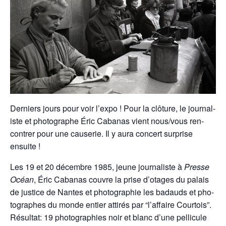
Derniers jours pour voir l’ex­po ! Pour la clô­ture, le jour­nal­
iste et pho­tographe Éric Cabanas vient nous/vous ren­
con­tr­er pour une causerie. Il y aura con­cert sur­prise
ensuite !
Les 19 et 20 décem­bre 1985, jeune jour­nal­iste à
Presse
Océan
, Éric Cabanas cou­vre la prise d’o­tages du palais
de jus­tice de Nantes et pho­togra­phie les badauds et pho­
tographes du monde entier attirés par “l’af­faire Cour­tois”.
Résul­tat: 19 pho­togra­phies noir et blanc d’une pel­licule