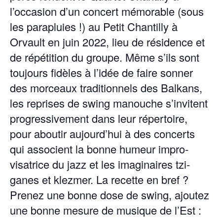
l’occasion d’un con­cert mémorable (sous
les para­pluies !) au Petit Chan­til­ly à
Orvault en juin 2022, lieu de rési­dence et
de répéti­tion du groupe. Même s’ils sont
tou­jours fidèles à l’idée de faire son­ner
des morceaux tra­di­tion­nels des Balka­ns,
les repris­es de swing manouche s’invitent
pro­gres­sive­ment dans leur réper­toire,
pour aboutir aujourd’hui à des con­certs
qui asso­cient la bonne humeur impro­
visatrice du jazz et les imag­i­naires tzi­
ganes et klezmer. La recette en bref ?
Prenez une bonne dose de swing, ajoutez
une bonne mesure de musique de l’Est :