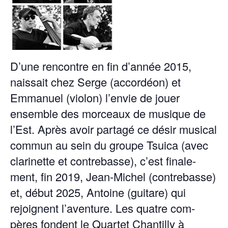
D’une ren­con­tre en fin d’année 2015,
nais­sait chez Serge (accordéon) et
Emmanuel (vio­lon) l’envie de jouer
ensem­ble des morceaux de musique de
l’Est. Après avoir partagé ce désir musi­cal
com­mun au sein du groupe Tsuica (avec
clar­inette et con­tre­basse), c’est finale­
ment, fin 2019, Jean-Michel (con­tre­basse)
et, début 2025, Antoine (gui­tare) qui
rejoignent l’aventure. Les qua­tre com­
pères fondent le Quar­tet Chan­til­ly à