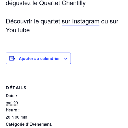
dégustez le Quar­tet Chantilly
Décou­vrir le quar­tet
sur Insta­gram
ou sur
YouTube
Ajouter au calendrier
DÉTAILS
Date :
mai 29
Heure :
20 h 00 min
Catégorie d’Évènement: